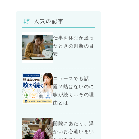
人気の記事
仕事を休むか迷っ
たときの判断の目
安
ニュースでも話
題？熱はないのに
咳が続く…その理
由とは
開院にあたり、温
かいお心遣いをい