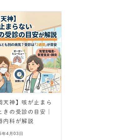
岡天神】咳が止まら
ときの受診の目安｜
器内科が解説
26年4月03日