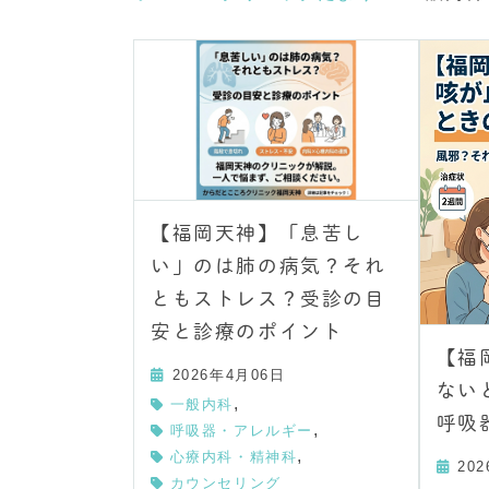
【福岡天神】「息苦し
い」のは肺の病気？それ
ともストレス？受診の目
安と診療のポイント
【福
2026年4月06日
ない
,
一般内科
呼吸
,
呼吸器・アレルギー
,
心療内科・精神科
20
カウンセリング