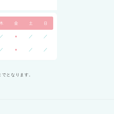
木
金
土
日
／
●
／
／
／
●
／
／
までとなります。