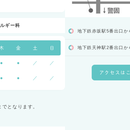
ルギー科
地下鉄赤坂駅5番出口か
地下鉄天神駅2番出口か
木
金
土
日
●
●
／
／
アクセスは
●
●
／
／
までとなります。