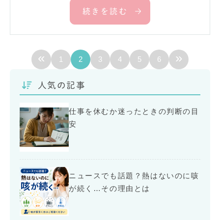
続きを読む
«
»
1
2
3
4
5
6
人気の記事
仕事を休むか迷ったときの判断の目
安
ニュースでも話題？熱はないのに咳
が続く…その理由とは