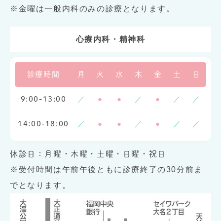
※金曜は一般内科のみの診療となります。
心療内科・精神科
診療時間
月
火
水
木
金
土
日
／
●
●
／
●
／
／
9:00-13:00
／
●
●
／
●
／
／
14:00-18:00
休診日：月曜・木曜・土曜・日曜・祝日
※受付時間は午前午後ともに診療終了の30分前ま
でとなります。