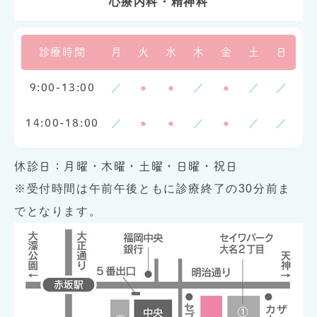
心療内科・精神科
診療時間
月
火
水
木
金
土
日
／
●
●
／
●
／
／
9:00-13:00
／
●
●
／
●
／
／
14:00-18:00
休診日：月曜・木曜・土曜・日曜・祝日
※受付時間は午前午後ともに診療終了の30分前ま
でとなります。