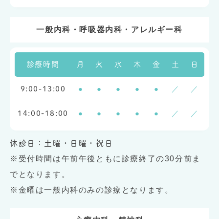
一般内科・呼吸器内科・アレルギー科
診療時間
月
火
水
木
金
土
日
●
●
●
●
●
／
／
9:00-13:00
●
●
●
●
●
／
／
14:00-18:00
休診日：土曜・日曜・祝日
※受付時間は午前午後ともに診療終了の30分前ま
でとなります。
※金曜は一般内科のみの診療となります。