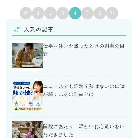
«
»
1
2
3
4
5
6
人気の記事
仕事を休むか迷ったときの判断の目
安
ニュースでも話題？熱はないのに咳
が続く…その理由とは
開院にあたり、温かいお心遣いをい
ただきました